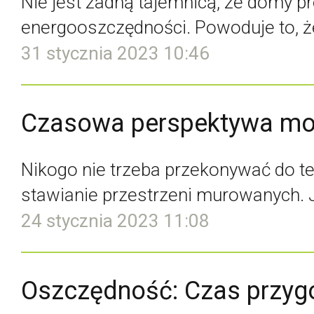
Nie jest żadną tajemnicą, że domy 
energooszczędności. Powoduje to, że
31 stycznia 2023 10:46
Czasowa perspektywa mo
Nikogo nie trzeba przekonywać do t
stawianie przestrzeni murowanych. Je
24 stycznia 2023 11:08
Oszczędność: Czas przygo