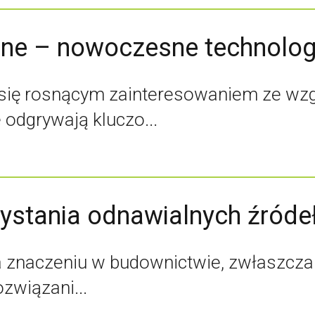
ne – nowoczesne technolog
ę rosnącym zainteresowaniem ze wzglę
odgrywają kluczo...
zystania odnawialnych źróde
na znaczeniu w budownictwie, zwłaszc
związani...