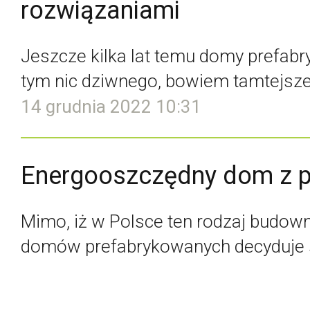
rozwiązaniami
Jeszcze kilka lat temu domy prefab
tym nic dziwnego, bowiem tamtejsze
14 grudnia 2022 10:31
Energooszczędny dom z p
Mimo, iż w Polsce ten rodzaj budowni
domów prefabrykowanych decyduje si